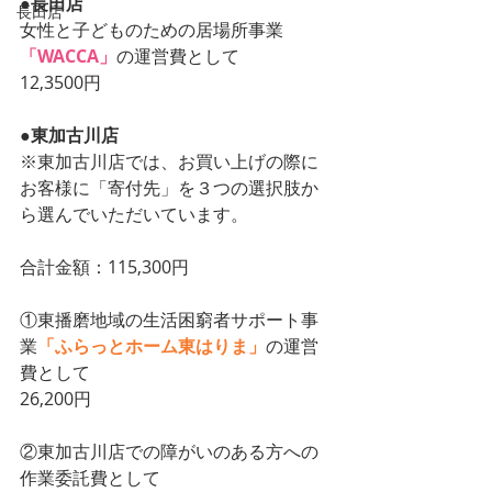
●長田店
長田店
女性と子どものための居場所事業
「WACCA」
の運営費として
12,3500円
●東加古川店
※東加古川店では、お買い上げの際に
お客様に「寄付先」を３つの選択肢か
ら選んでいただいています。
合計金額：115,300円
①東播磨地域の生活困窮者サポート事
業
「ふらっとホーム東はりま」
の運営
費として
26,200円
②東加古川店での障がいのある方への
作業委託費として