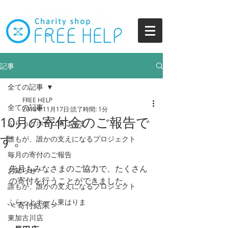
記事
全ての記事
FREE HELP
全ての記事
2018年11月17日
読了時間: 1分
10月の寄付金のご報告で
ふらっとホーム東はりま
す。
誰もが、誰かの支えになるプロジェクト
毎月の寄付のご報告
先月もみなさまのご協力で、たくさん
お知らせ
の寄付を行うことができました。
誰もが、誰かの支えになるプロジェクト
ふらっとホーム東はりま
＜寄付結果＞
東加古川店