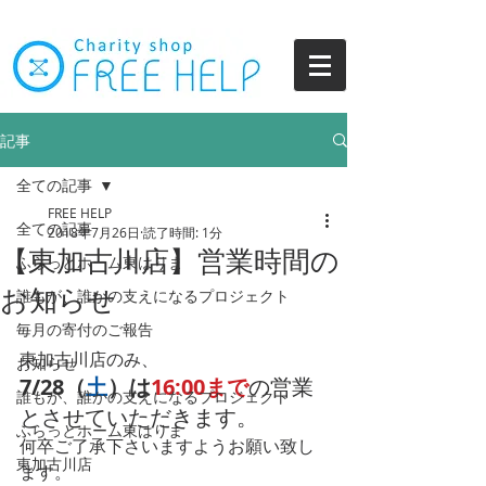
記事
全ての記事
FREE HELP
全ての記事
2018年7月26日
読了時間: 1分
【東加古川店】営業時間の
ふらっとホーム東はりま
お知らせ
誰もが、誰かの支えになるプロジェクト
毎月の寄付のご報告
東加古川店のみ、
お知らせ
7/28（
土
）は
16:00まで
の営業
誰もが、誰かの支えになるプロジェクト
とさせていただきます。
ふらっとホーム東はりま
何卒ご了承下さいますようお願い致し
東加古川店
ます。