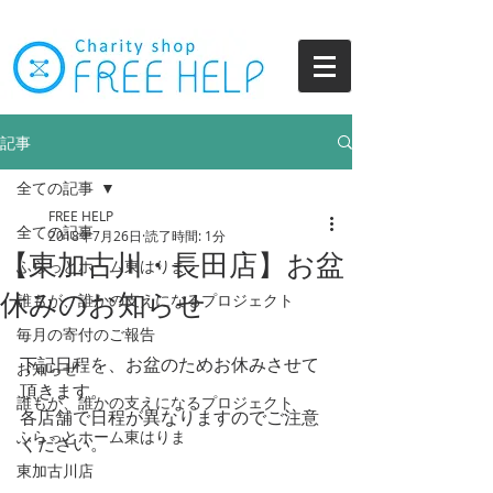
記事
全ての記事
FREE HELP
全ての記事
2018年7月26日
読了時間: 1分
【東加古川・長田店】お盆
ふらっとホーム東はりま
休みのお知らせ
誰もが、誰かの支えになるプロジェクト
毎月の寄付のご報告
下記日程を、お盆のためお休みさせて
お知らせ
頂きます。
誰もが、誰かの支えになるプロジェクト
各店舗で日程が異なりますのでご注意
ふらっとホーム東はりま
ください。
東加古川店