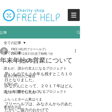
記事
全ての記事
FREE HELP(フリーヘルプ）
全ての記事
2017年12月21日
読了時間: 1分
年末年始の営業について
ふらっとホーム東はりま
誰もが、誰かの支えになるプロジェクト
早いものでもう今年も残すところ１０
毎月の寄付のご報告
日となりました。
お知らせ
みなさんにとって、２０１７年はどん
誰もが、誰かの支えになるプロジェクト
な１年間でしたか？
ふらっとホーム東はりま
フリーヘルプは、みなさんからのあた
東加古川店
たかいご協力のおかげで