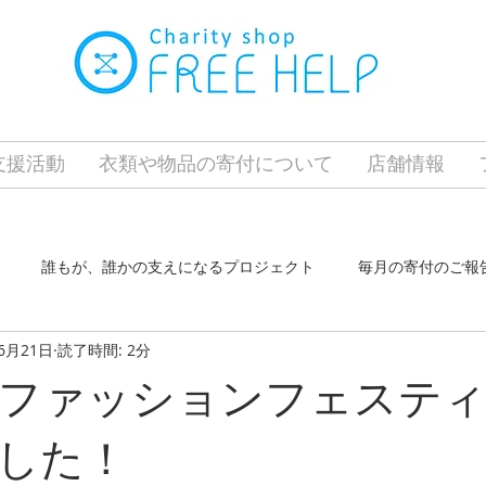
の支援活動
衣類や物品の寄付について
店舗情報
誰もが、誰かの支えになるプロジェクト
毎月の寄付のご報
6月21日
読了時間: 2分
クト
ふらっとホーム東はりま
東加古川店
長田店
ファッションフェステ
した！