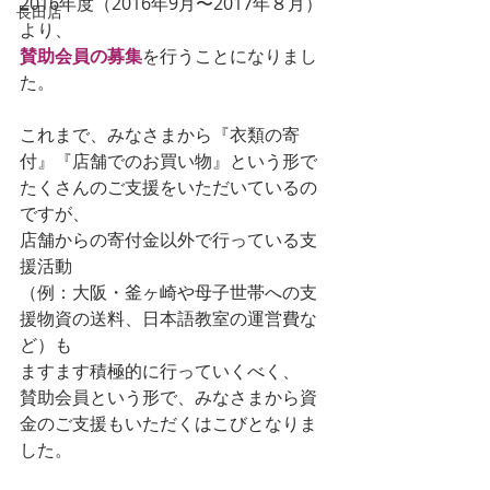
2016年度（2016年9月〜2017年８月）
長田店
より、
賛助会員の募集
を行うことになりまし
た。
これまで、みなさまから『衣類の寄
付』『店舗でのお買い物』という形で
たくさんのご支援をいただいているの
ですが、
店舗からの寄付金以外で行っている支
援活動
（例：大阪・釜ヶ崎や母子世帯への支
援物資の送料、日本語教室の運営費な
ど）も
ますます積極的に行っていくべく、
賛助会員という形で、みなさまから資
金のご支援もいただくはこびとなりま
した。