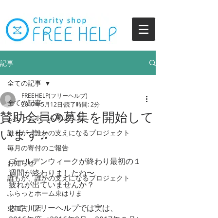
記事
全ての記事
FREEHELP(フリーヘルプ)
全ての記事
2017年5月12日
読了時間: 2分
賛助会員の募集を開始して
ふらっとホーム東はりま
います♫
誰もが、誰かの支えになるプロジェクト
毎月の寄付のご報告
ゴールデンウィークが終わり最初の１
お知らせ
週間が終わりましたね〜
誰もが、誰かの支えになるプロジェクト
疲れが出ていませんか？
ふらっとホーム東はりま
さて、フリーヘルプでは実は、
東加古川店