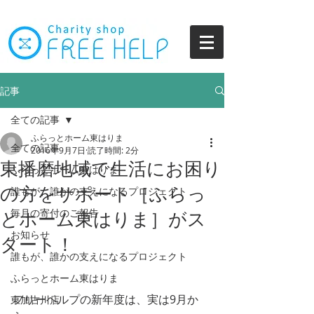
記事
全ての記事
ふらっとホーム東はりま
全ての記事
2016年9月7日
読了時間: 2分
東播磨地域で生活にお困り
ふらっとホーム東はりま
の方をサポート［ふらっ
誰もが、誰かの支えになるプロジェクト
毎月の寄付のご報告
とホーム東はりま］がス
お知らせ
タート！
誰もが、誰かの支えになるプロジェクト
ふらっとホーム東はりま
フリーヘルプの新年度は、実は9月か
東加古川店