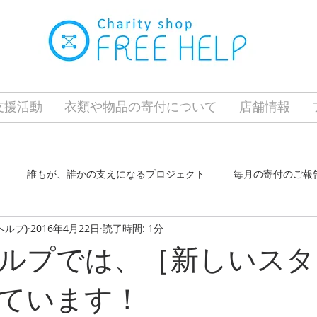
の支援活動
衣類や物品の寄付について
店舗情報
誰もが、誰かの支えになるプロジェクト
毎月の寄付のご報
ーヘルプ)
2016年4月22日
読了時間: 1分
クト
ふらっとホーム東はりま
東加古川店
長田店
ルプでは、［新しいスタ
ています！