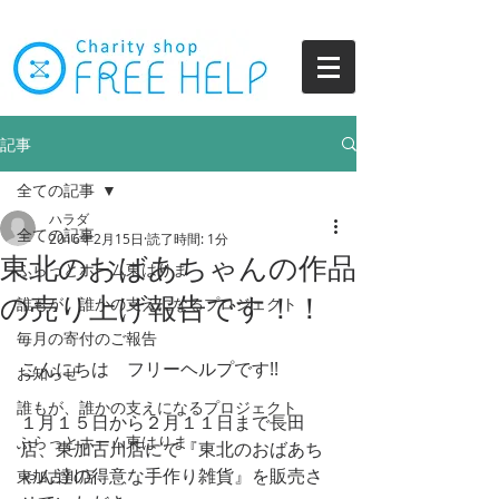
記事
全ての記事
ハラダ
全ての記事
2016年2月15日
読了時間: 1分
東北のおばあちゃんの作品
ふらっとホーム東はりま
の売り上げ報告です！！
誰もが、誰かの支えになるプロジェクト
毎月の寄付のご報告
こんにちは　フリーヘルプです!! 
お知らせ
誰もが、誰かの支えになるプロジェクト
１月１５日から２月１１日まで長田
ふらっとホーム東はりま
店、東加古川店にて『東北のおばあち
ゃん達の得意な手作り雑貨』を販売さ
東加古川店