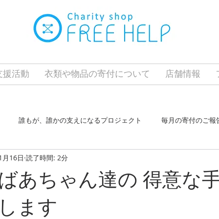
の支援活動
衣類や物品の寄付について
店舗情報
誰もが、誰かの支えになるプロジェクト
毎月の寄付のご報
1月16日
読了時間: 2分
クト
ふらっとホーム東はりま
東加古川店
長田店
ばあちゃん達の 得意な
します