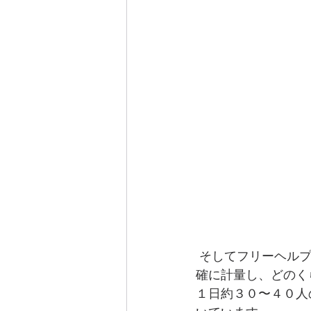
 そしてフリーヘルプ全店舗で今月の９月から皆様からご提供して頂いている寄附の品を正
確に計量し、どのく
１日約３０〜４０人