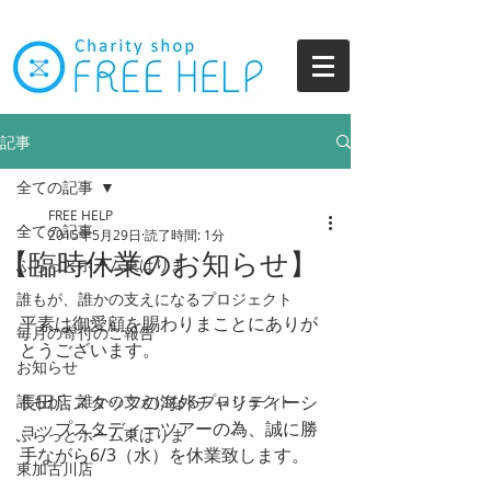
記事
全ての記事
FREE HELP
全ての記事
2015年5月29日
読了時間: 1分
【臨時休業のお知らせ】
ふらっとホーム東はりま
誰もが、誰かの支えになるプロジェクト
平素は御愛顧を賜わりまことにありが
毎月の寄付のご報告
とうございます。 
お知らせ
誰もが、誰かの支えになるプロジェクト
長田店スタッフの海外チャリティーシ
ョップスタディーツアーの為、誠に勝
ふらっとホーム東はりま
手ながら6/3（水）を休業致します。 
東加古川店