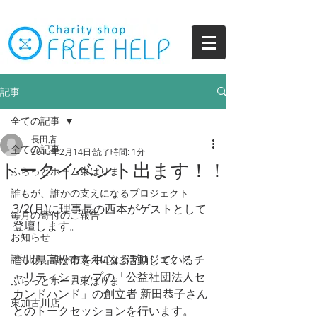
記事
全ての記事
長田店
全ての記事
2015年2月14日
読了時間: 1分
トークイベント出ます！！
ふらっとホーム東はりま
誰もが、誰かの支えになるプロジェクト
3/2(月)に理事長の西本がゲストとして
毎月の寄付のご報告
登壇します。
お知らせ
誰もが、誰かの支えになるプロジェクト
香川県高松市を中心に活動しているチ
ャリティショップの「公益社団法人セ
ふらっとホーム東はりま
カンドハンド」の創立者 新田恭子さん
東加古川店
とのトークセッションを行います。